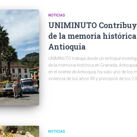
NOTICIAS
UNIMINUTO Contribuye 
de la memoria histórica
Antioquia
UNIMINUTO trabaja desde un enfoque investiga
de la memoria histórica en Granada, Antioquia
en el oriente de Antioquia, ha sido uno de los
violencia de los años 90 y principios de los 2.
NOTICIAS