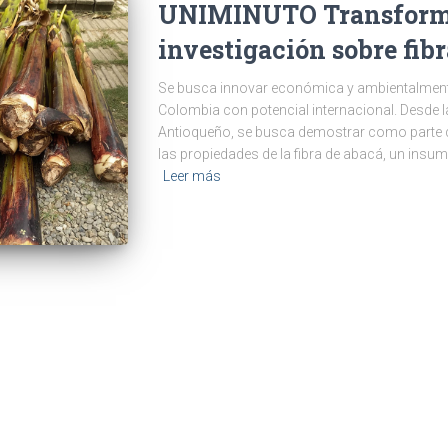
UNIMINUTO Transform
investigación sobre fib
Se busca innovar económica y ambientalmente 
Colombia con potencial internacional. Desde l
Antioqueño, se busca demostrar como parte de
las propiedades de la fibra de abacá, un ins
Leer más