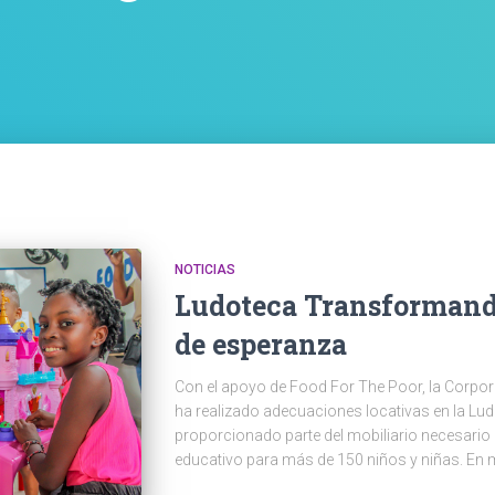
NOTICIAS
Ludoteca Transformando
de esperanza
Con el apoyo de Food For The Poor, la Corpor
ha realizado adecuaciones locativas en la L
proporcionado parte del mobiliario necesario 
educativo para más de 150 niños y niñas. En 