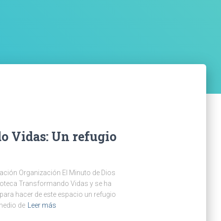
 Vidas: Un refugio
ación Organización El Minuto de Dios
udoteca Transformando Vidas y se ha
para hacer de este espacio un refugio
medio de
Leer más